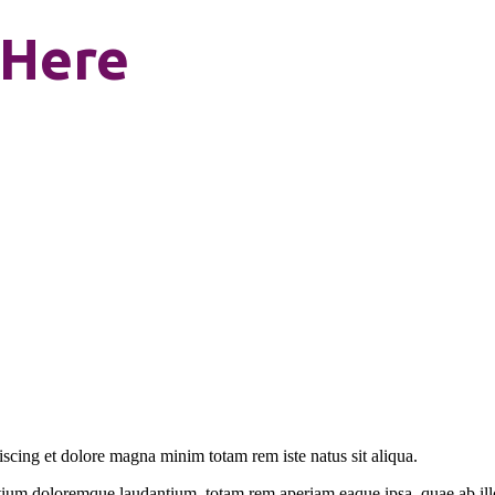
 Here
iscing et dolore magna minim totam rem iste natus sit aliqua.
tium doloremque laudantium, totam rem aperiam eaque ipsa, quae ab illo i