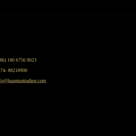
86) 180 6756 9023
74- 88218900
fo@huantuotrading.com