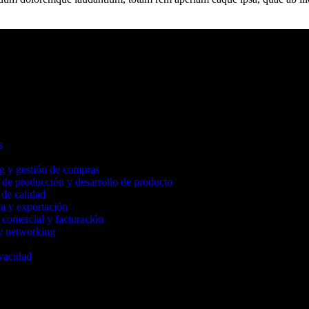
s
g y gestión de compras​
 de producción y desarrollo de producto
 de calidad
ca y exportación
 comercial y facturación
 y networking
ivacidad