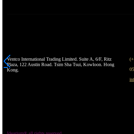
Ventco International Trading Limited. Suite A, 6/F, Ritz
(+
Plaza, 122 Austin Road. Tsim Sha Tsui, Kowloon. Hong
05
Kong.
in
Idearium®
all rights reserved.